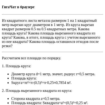
ГигаЧат в браузере
Из квадратного листа металла размером 1 на 1 квадратный
метр вырезан круг диаметром в 1 метр. Из круга вырезан
квадрат размером 0.5 на 0.5 квадратных метра. Какова
площадь круга? Какова площадь вырезанного квадрата из
круга? Какова, в итоге, площадь круга с учетом вырезанного
из нее квадрата? Какова площадь оставшихся отходов после
резки?
Рассчитаем все площади по порядку.
1. Площадь круга:
Диаметр круга d=1 метр, значит, радиус r=0,5 метра.
Площадь круга:
Sкруга=πr²=π⋅(0,5)²=π⋅0,25≈0,7854 м².
2. Площадь вырезанного квадрата из круга:
Сторона квадрата a=0,5 метра.
Площадь квадрата: Sквадрата=a²=(0,5)²=0,25 м².